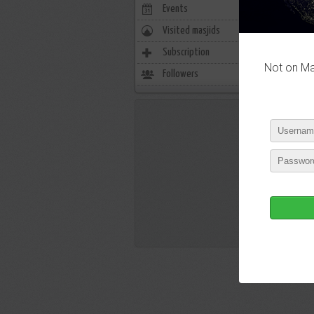
Events
0
Visited masjids
0
Subscription
37
Not on Mas
Followers
15
P