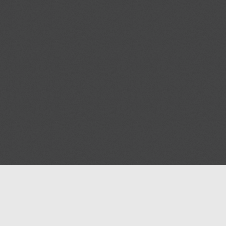
Help
Advertise with Masjidwa
Terms of Service
Masjids pages