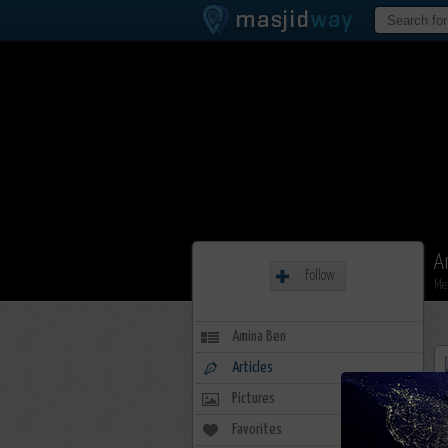
A
Follow
Me
Amina Ben
Articles
Pictures
Favorites
20