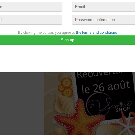
july 24th, 2013 23:19 by
OZA
no comments
lease login to publish your comment
By clicking the button, you agree to
the terms and conditions