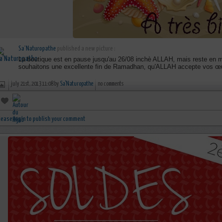
Sa'Naturopathe
published a new picture :
La boutique est en pause jusqu'au 26/08 inchè ALLAH, mais reste en 
souhaitons une excellente fin de Ramadhan, qu'ALLAH accepte vos œuvr
july 21st, 2013 11:08 by
Sa'Naturopathe
no comments
lease login to publish your comment