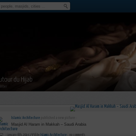
utour du Hijab
mber
Islamic Architecture
published a new picture :
Masjid Al Haram in Makkah – Saudi Arabia
january 6th, 2014 19:56 by
Islamic Architecture
no comments