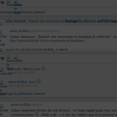
lease login to publish your comment
autour du Kitab
published a new picture :
Salam alaykoum , Bonsoir une nouveauté en boutique la collection : A
http://autourdukitab.fr/une-nouveaute-en-boutique-…
august 23rd, 2013 16:11 by
autour du Kitab
2 comments
Esmeralda
Wow très jolie
august 24th, 2013 18:15
autour du Kitab
merci
september 6th, 2013 15:46
lease login to publish your comment
autour du Kitab
published :
Salam alaykoum Amies du soir bonsoir , un beau rappel pour mes a
commerçantes
:Allah a dit : « Il est des fidèles que ni la passio