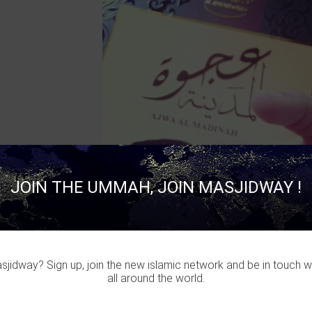
JOIN THE UMMAH, JOIN MASJIDWAY !
jidway? Sign up, join the new islamic network and be in touch w
all around the world.
OZA
published a new picture :
Dattes de Médine