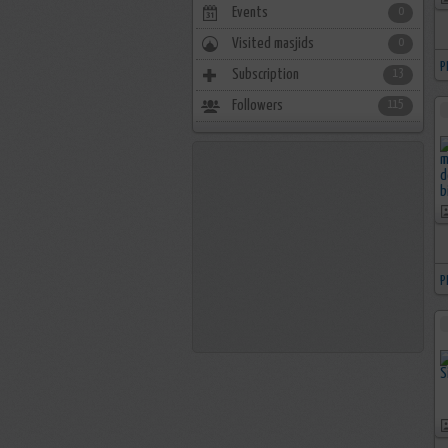
Events
0
Visited masjids
0
P
Subscription
13
Followers
115
P