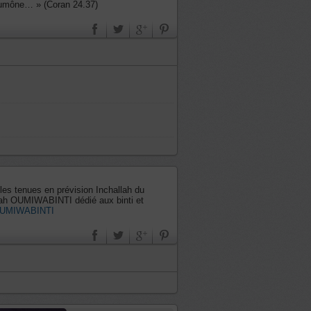
l’aumône… » (Coran 24.37)
les tenues en prévision Inchallah du
llah OUMIWABINTI dédié aux binti et
/OUMIWABINTI