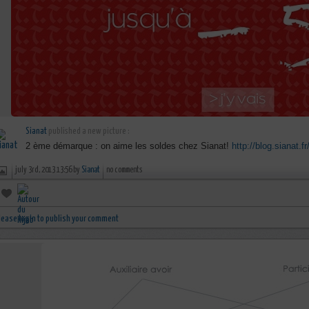
Sianat
published a new picture :
2 ème démarque : on aime les soldes chez Sianat!
http://blog.sianat.fr
july 3rd, 2013 13:56 by
Sianat
no comments
lease login to publish your comment