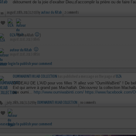
détournent de la joie d’exalter Dieu,d’accomplir la prière ou de faire 
august 20th, 2013 17:03 by
autour du Kitab
2 comments
OZA
MachaAllah
)
august 21st, 2013 08:46
autour du Kitab
august 21st, 2013 08:50
lease login to publish your comment
OUMIWABINTI HIJAB COLLECTION
has published a message on the page of
OZA
CADEAU DE L'AID pour vos filles ?! allez voir "OumiWaBinti" ! De bel
Eid qui arrive à grand pas Machallah. Découvrez la collection Macha
aux oumi...
http://www.oumiwabinti.com/
https://www.facebook.com
july 26th, 2013 13:29 by
OUMIWABINTI HIJAB COLLECTION
no comments
lease login to publish your comment