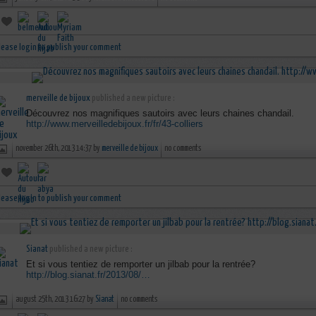
lease login to publish your comment
merveille de bijoux
published a new picture :
Découvrez nos magnifiques sautoirs avec leurs chaines chandail.
http://www.merveilledebijoux.fr/fr/43-colliers
november 26th, 2013 14:37 by
merveille de bijoux
no comments
lease login to publish your comment
Sianat
published a new picture :
Et si vous tentiez de remporter un jilbab pour la rentrée?
http://blog.sianat.fr/2013/08/…
august 25th, 2013 16:27 by
Sianat
no comments