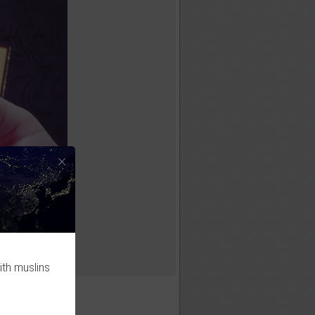
×
ith muslins