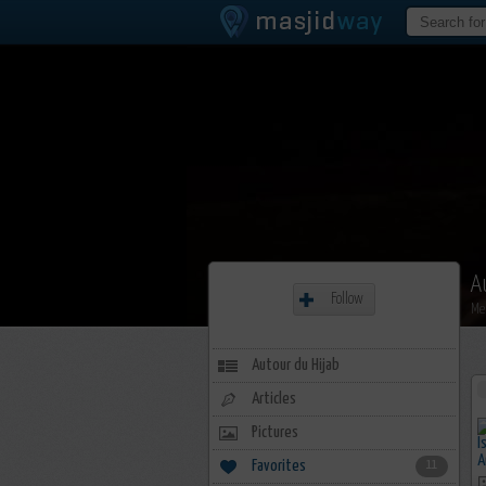
A
Follow
Me
Autour du Hijab
Articles
Pictures
Favorites
11