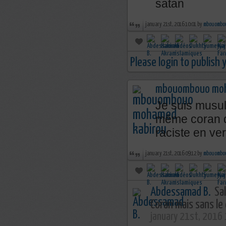
satan
january 21st, 2016 10:01 by
mbouombou
Please login to publish
mbouombouo moh
Je suis musul
même coran qu
raciste en ver
january 21st, 2016 09:12 by
mbouombou
Abdessamad B.
Sal
Coran mais sans le
january 21st, 2016