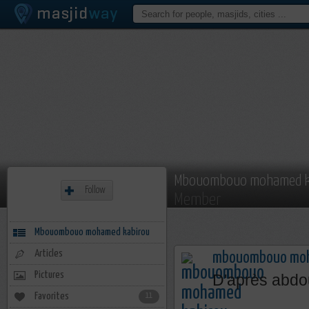
Mbouombouo mohamed k
Follow
Member
Mbouombouo mohamed kabirou
Articles
mbouombouo moh
Pictures
D'après abdo
Favorites
11