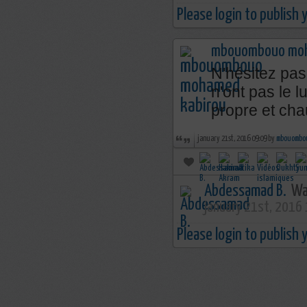
Please login to publish
mbouombouo moh
N'hésitez pas
n'ont pas le 
propre et cha
january 21st, 2016 09:09 by
mbouombou
Abdessamad B.
Wa 
january 21st, 2016
Please login to publish