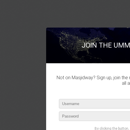
JOIN THE UMM
Not on Masjidway? Sign up, join the 
all 
By clicking the button