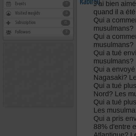
J'ai bien ai
Events
0
quand il a été 
Visited masjids
0
Qui a commen
Subscription
25
musulmans?
Followers
8
Qui a commen
musulmans?
Qui a tué env
musulmans?
Qui a envoyé 
Nagasaki? L
Qui a tué plu
Nord? Les m
Qui a tué plu
Les musulma
Qui a pris en
88% d'entre e
Atlantique? 