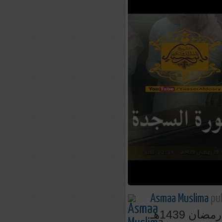
Asmaa Muslima
pub
 1439هـ