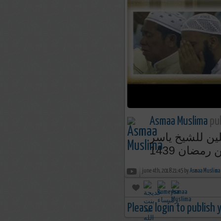
Asmaa Muslima
pub
لين للشيخ ياسر
june 4th, 2018 21:45 by
Asmaa Muslima
Please login to publish