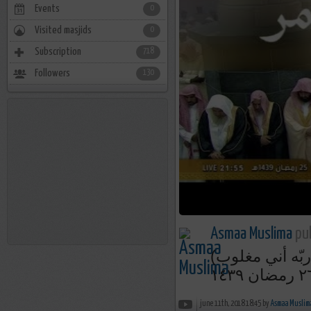
Events
0
Visited masjids
0
Subscription
718
Followers
130
Asmaa Muslima
pub
(فدَعا ربّه أني مغلوب ) تلاوة تحبيرية خاشعة للشيخ ياسر الدوسري
june 11th, 2018 18:45 by
Asmaa Muslim