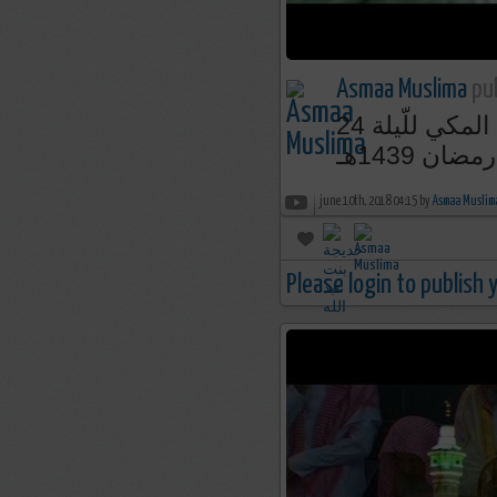
Asmaa Muslima
pub
د.ياسر الدوسري يأسر القلوب بدعاء مؤثر من الحرم المكي للّيلة 24
رمضان 1439هـ
june 10th, 2018 04:15 by
Asmaa Muslim
Please login to publish