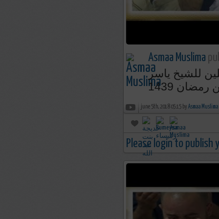
Asmaa Muslima
pub
صلين للشيخ ياسر
june 5th, 2018 05:15 by
Asmaa Muslima
Please login to publish