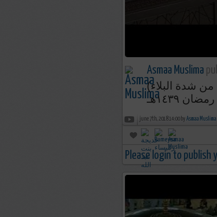
Asmaa Muslima
pub
(لما فيها من شدة البلاء) الآيات التي تسببت في بكاء الشيخ ياسر
ن ١٤٣٩هـ
june 7th, 2018 14:00 by
Asmaa Muslima
Please login to publish