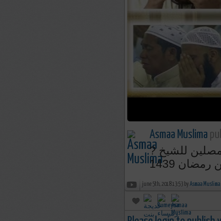
Asmaa Muslima
pub
? ربنا إننا وان عصيناك فإنا نحبك،، دعاء مؤثر أبكى المصلين للشيخ
june 5th, 2018 13:53 by
Asmaa Muslima